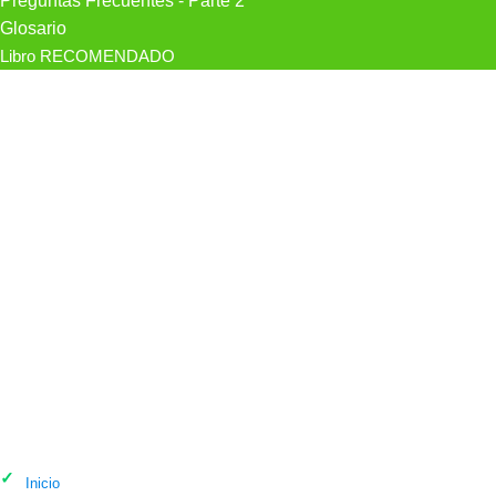
Preguntas Frecuentes - Parte 2
Glosario
Libro RECOMENDADO
¿Cuándo ir al psicólogo? Señales que
no puedes ignorar
Inicio