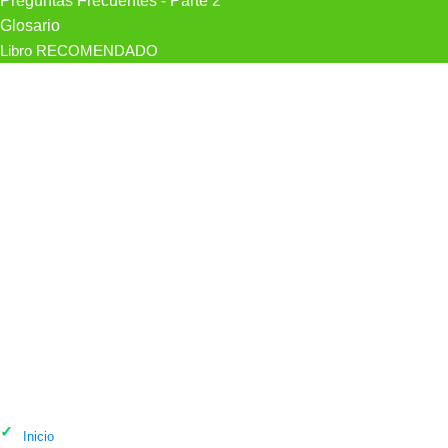
Preguntas Frecuentes - Parte 2
Glosario
Libro RECOMENDADO
Mejores psicólogos en Tarragona
Inicio