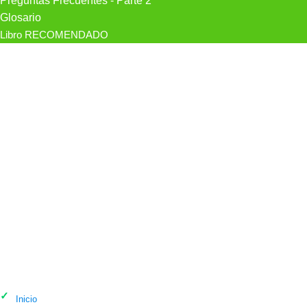
Preguntas Frecuentes - Parte 2
Glosario
Libro RECOMENDADO
Psicólogo Centre Puc en Tarragona
Inicio