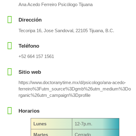
Ana Acedo Ferreiro Psicólogo Tijuana
Dirección
Tecoripa 16, Jose Sandoval, 22105 Tijuana, B.C.
Teléfono
+52 664 157 1561
Sitio web
https://www.doctoranytime.mx/d/psicologo/ana-acedo-
ferreiro%3Futm_source%3Dgmb%26utm_medium%3Do
rganic%26utm_campaign%3Dprofile
Horarios
Lunes
12-7p.m.
Martes
Cerrado