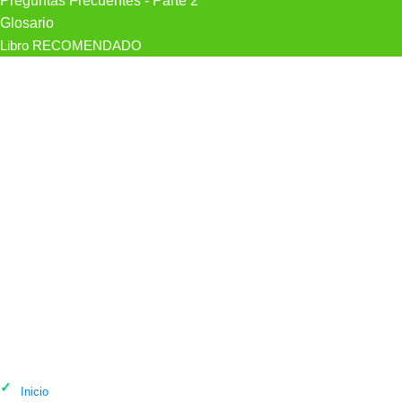
Preguntas Frecuentes - Parte 2
Glosario
Libro RECOMENDADO
Mejores psicólogos en Tijuana
Inicio