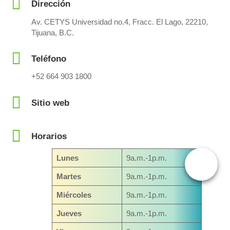
Dirección
Av. CETYS Universidad no.4, Fracc. El Lago, 22210,
Tijuana, B.C.
Teléfono
+52 664 903 1800
Sitio web
Horarios
Lunes
9a.m.-1p.m.
Martes
9a.m.-1p.m.
Miércoles
9a.m.-1p.m.
Jueves
9a.m.-1p.m.