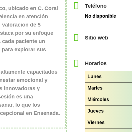
Teléfono
co
, ubicado en C. Coral
elencia en atención
No disponible
u valoracion de
5
estaca por su enfoque
Sitio web
a cada paciente un
 para explorar sus
Horarios
 altamente capacitados
Lunes
enestar emocional y
Martes
s innovadoras y
sesión es una
Miércoles
anar, lo que los
Jueves
xcepcional en Ensenada.
Viernes