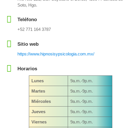
Soto, Hgo.
Teléfono
+52 771 164 3787
Sitio web
https://www.hipnosisypsicologia.com.mx/
Horarios
Lunes
9a.m.-9p.m.
Martes
9a.m.-9p.m.
Miércoles
9a.m.-9p.m.
Jueves
9a.m.-9p.m.
Viernes
9a.m.-9p.m.