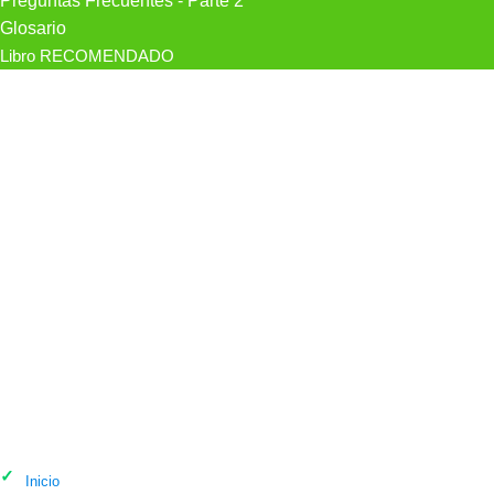
Preguntas Frecuentes - Parte 2
Glosario
Libro RECOMENDADO
Mejores psicólogos en Pachuca
Inicio