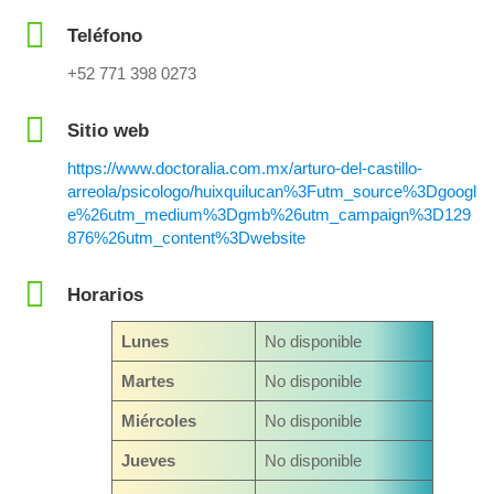
Teléfono
+52 771 398 0273
Sitio web
https://www.doctoralia.com.mx/arturo-del-castillo-
arreola/psicologo/huixquilucan%3Futm_source%3Dgoogl
e%26utm_medium%3Dgmb%26utm_campaign%3D129
876%26utm_content%3Dwebsite
Horarios
Lunes
No disponible
Martes
No disponible
Miércoles
No disponible
Jueves
No disponible