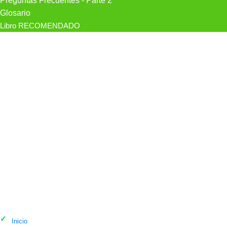
Preguntas Frecuentes - Parte 2
Glosario
Libro RECOMENDADO
Mejores psicólogos en Tasquillo
Inicio