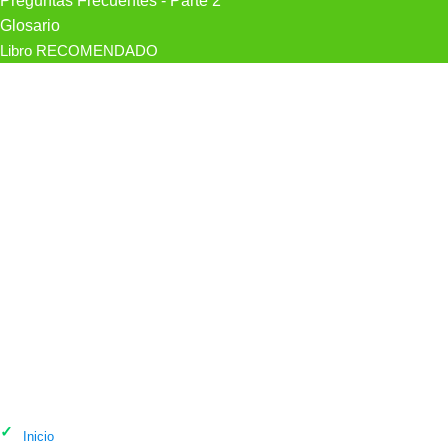
Preguntas Frecuentes - Parte 2
Glosario
Libro RECOMENDADO
Psicólogo Psicodinamics Psicologia I
Psicoterapia Tarragona en Tarragona
Inicio