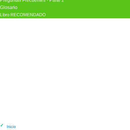
Preguntas Frecuentes - Parte 2
Glosario
Libro RECOMENDADO
Psicólogo Emilio Escuer -Análisis De
Conducta- en Tarragona
Inicio