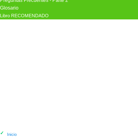
Preguntas Frecuentes - Parte 2
Glosario
Libro RECOMENDADO
Psicólogo Pedro Gómez Psicólogo
Psicoterapeuta en Madrid
Inicio