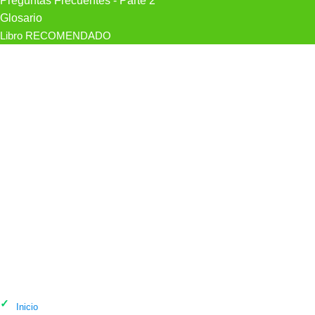
Preguntas Frecuentes - Parte 2
Glosario
Libro RECOMENDADO
Psicólogo Psico-Salud en Madrid
Inicio