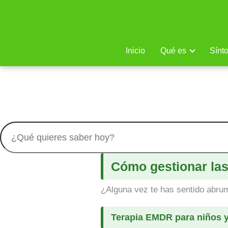
Inicio
Qué es
Sínt
La Depresión
Descubre todo lo que debes saber sobre depresión y sa
Cómo gestionar las
¿Alguna vez te has sentido abrum
Terapia EMDR para niños y