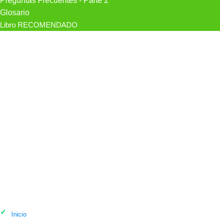
Preguntas Frecuentes - Parte 2
Glosario
Libro RECOMENDADO
Mejores psicólogos en Xicohtzinco
Inicio