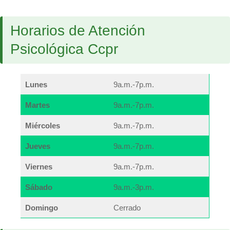
Horarios de Atención
Psicológica Ccpr
Lunes
9a.m.-7p.m.
Martes
9a.m.-7p.m.
Miércoles
9a.m.-7p.m.
Jueves
9a.m.-7p.m.
Viernes
9a.m.-7p.m.
Sábado
9a.m.-3p.m.
Domingo
Cerrado