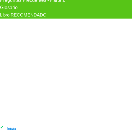
Preguntas Frecuentes - Parte 2
Glosario
Libro RECOMENDADO
Psicólogo Atención Psicológica Ccpr
en Tlaxcala
Inicio