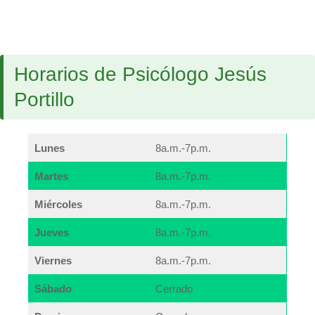
Horarios de Psicólogo Jesús
Portillo
Lunes
8a.m.-7p.m.
Martes
8a.m.-7p.m.
Miércoles
8a.m.-7p.m.
Jueves
8a.m.-7p.m.
Viernes
8a.m.-7p.m.
Sábado
Cerrado