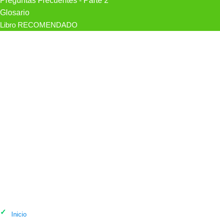
Preguntas Frecuentes - Parte 2
Glosario
Libro RECOMENDADO
Psicólogo Psicólogo Jesús Portillo en
Santa Ana Chiautempan
Inicio