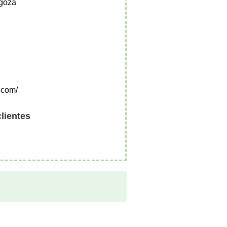
goza
a.com/
clientes