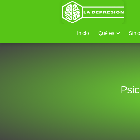
Inicio
Qué es
Sínt
Psic