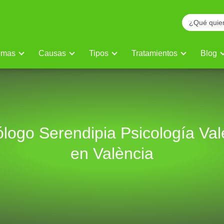
omas
Causas
Tipos
Tratamientos
Blog
ólogo Serendipia Psicología Val
en València