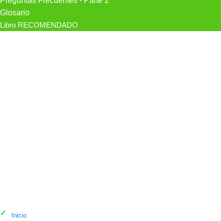
Preguntas Frecuentes - Parte 2
Glosario
Libro RECOMENDADO
Psicólogo Cristina Barambio,
Psicólogo en València
Inicio