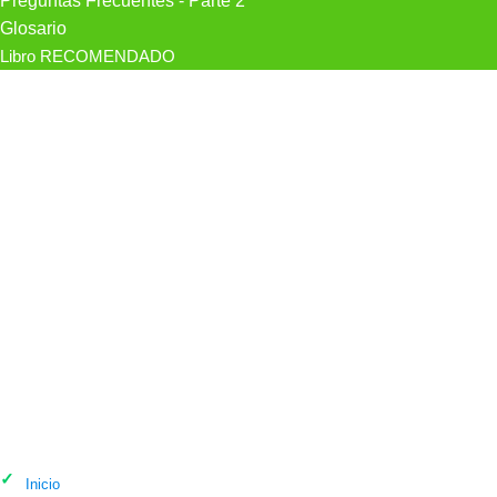
Preguntas Frecuentes - Parte 2
Glosario
Libro RECOMENDADO
Psicólogo Ana Maria Psicóloga
Valencia Y Online en València
Inicio