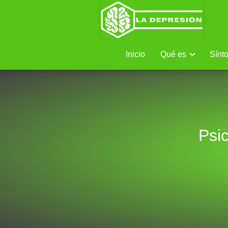
Inicio
Qué es
Sínt
Psi