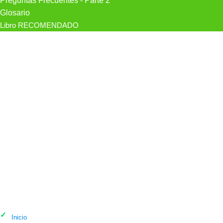
Preguntas Frecuentes - Parte 2
Glosario
Libro RECOMENDADO
Psicólogo Victor Caparrós López,
Psicólogo en Santa Cruz de Tenerife
Inicio