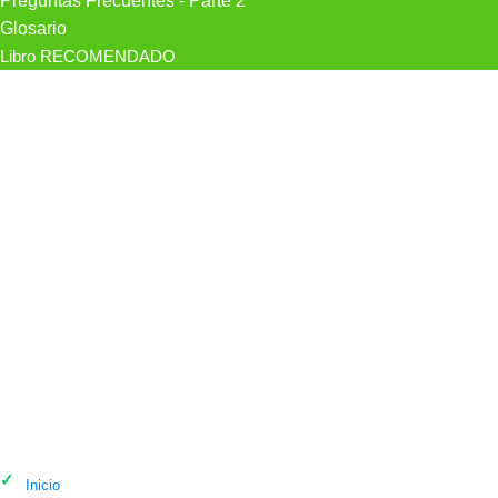
Preguntas Frecuentes - Parte 2
Glosario
Libro RECOMENDADO
Psicólogo Judit Quintero Pérez,
Psicólogo en Santa Cruz de Tenerife
Inicio