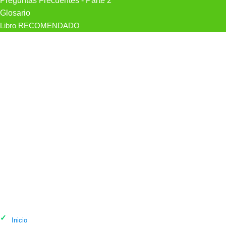
Preguntas Frecuentes - Parte 2
Glosario
Libro RECOMENDADO
Psicólogo Inad Psicología en Santa
Cruz de Tenerife
Inicio