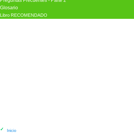
Preguntas Frecuentes - Parte 2
Glosario
Libro RECOMENDADO
Psicólogo Kimé - Otro Prisma. Espacio
Psicológico en Salamanca
Inicio