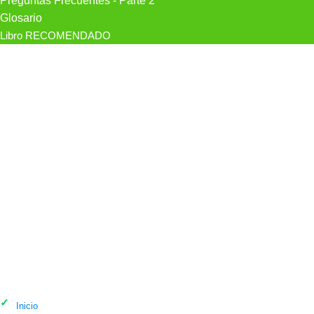
Preguntas Frecuentes - Parte 2
Glosario
Libro RECOMENDADO
Psicólogo José Antonio Alonso
Psicólogo Salamanca en Salamanca
Inicio