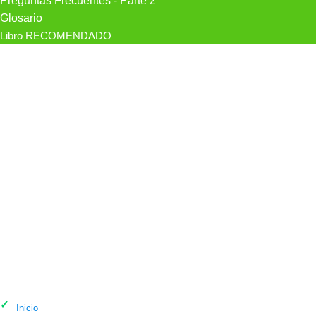
Preguntas Frecuentes - Parte 2
Glosario
Libro RECOMENDADO
Psicólogo Raquel Sastre Psicóloga.
Psicólogos Murcia en Murcia
Inicio