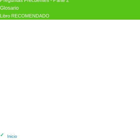
Preguntas Frecuentes - Parte 2
Glosario
Libro RECOMENDADO
Psicólogo Manuel Salas Psicólogo en
Murcia
Inicio