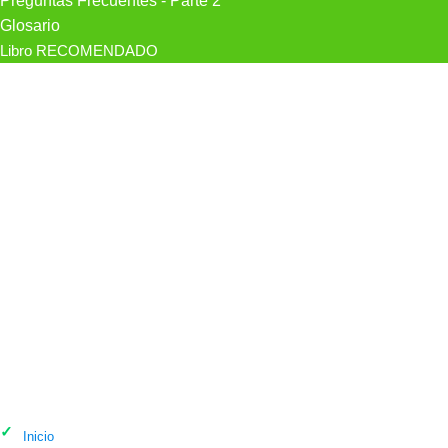
Preguntas Frecuentes - Parte 2
Glosario
Libro RECOMENDADO
Psicólogo Des-Aprende · Terapia
Psicológica Online Y En Murcia en
Murcia
Inicio