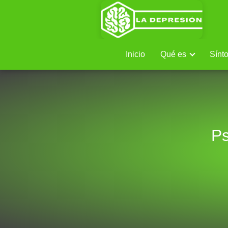
Inicio
Qué es
Sínt
Ps