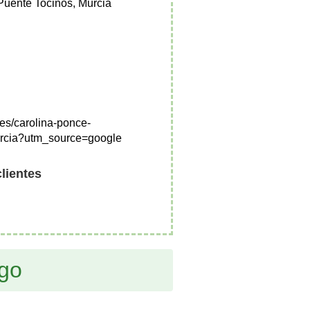
Puente Tocinos, Murcia
.es/carolina-ponce-
rcia?utm_source=google
clientes
ogo