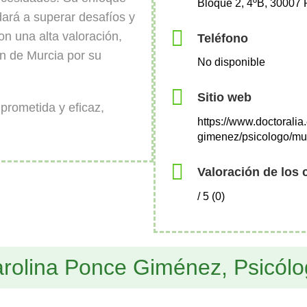
Bloque 2, 4ºB, 30007 
dará a superar desafíos y
on una alta valoración,
Teléfono
n de Murcia por su
No disponible
Sitio web
prometida y eficaz,
https://www.doctoralia
gimenez/psicologo/mu
Valoración de los 
/ 5 (0)
arolina Ponce Giménez, Psicól