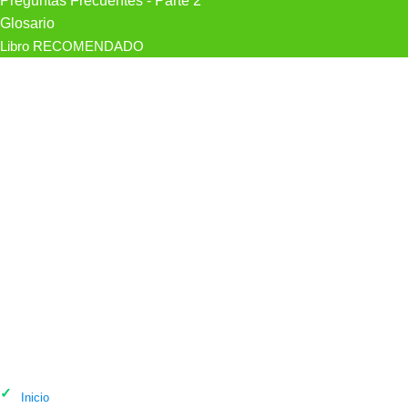
Preguntas Frecuentes - Parte 2
Glosario
Libro RECOMENDADO
Psicólogo Benzal Murcia Psicólogas
en Los Alcázares
Inicio