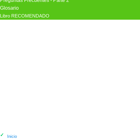
Preguntas Frecuentes - Parte 2
Glosario
Libro RECOMENDADO
Psicólogo José Ponferrada Psicólogo
Madrid Online en Madrid
Inicio