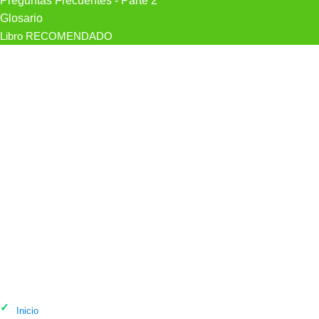
Preguntas Frecuentes - Parte 2
Glosario
Libro RECOMENDADO
Psicólogo Evoluciona Psicólogos |
Terapia Emdr Madrid en Madrid
Inicio