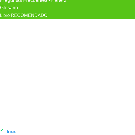
Preguntas Frecuentes - Parte 2
Glosario
Libro RECOMENDADO
Psicólogo María Ley Jaén en Las
Palmas de Gran Canaria
Inicio