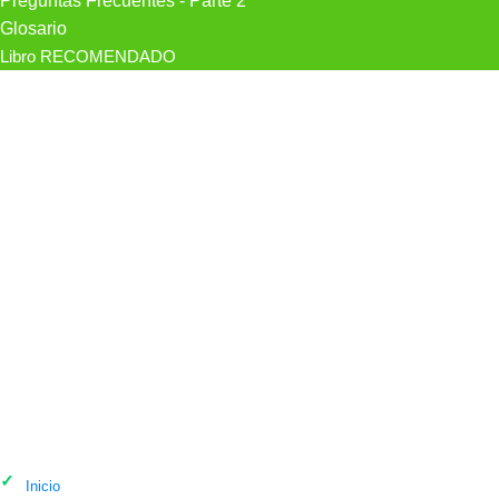
Preguntas Frecuentes - Parte 2
Glosario
Libro RECOMENDADO
Psicólogo Centro De Psicología
Aquiles Las Palmas en Las Palmas de
Gran Canaria
Inicio