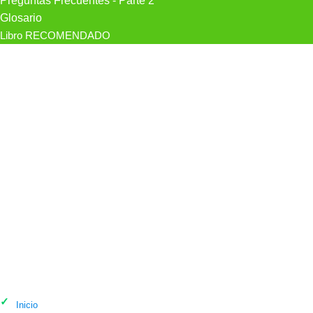
Preguntas Frecuentes - Parte 2
Glosario
Libro RECOMENDADO
Psicólogo Beatriz Castro Psicóloga en
Las Palmas de Gran Canaria
Inicio