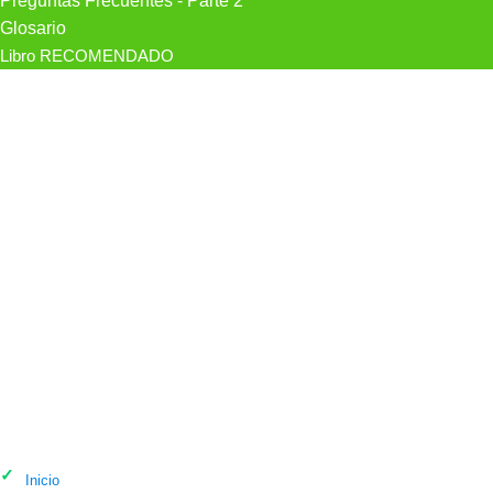
Preguntas Frecuentes - Parte 2
Glosario
Libro RECOMENDADO
Psicólogo Anabel Rivero, Psicóloga En
Las Palmas en Las Palmas de Gran
Canaria
Inicio