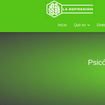
Inicio
Qué es
Sínt
Psic