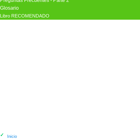
Preguntas Frecuentes - Parte 2
Glosario
Libro RECOMENDADO
Psicólogo Egovida. Gabinete De
Psicología en Jaén
Inicio