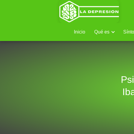
Inicio
Qué es
Sínt
Ps
Ib