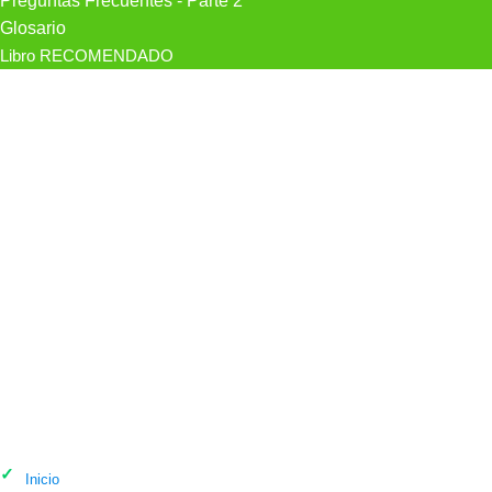
Preguntas Frecuentes - Parte 2
Glosario
Libro RECOMENDADO
Psicólogo Psicólogos Psikotek en
Oñati
Inicio