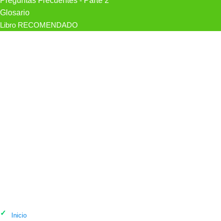
Preguntas Frecuentes - Parte 2
Glosario
Libro RECOMENDADO
Psicólogo Edurne Donlo Psicóloga en
Donostia / San Sebastián
Inicio