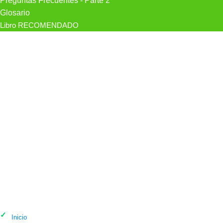
Preguntas Frecuentes - Parte 2
Glosario
Libro RECOMENDADO
Psicólogo Psicología Gervilla en
Granada
Inicio