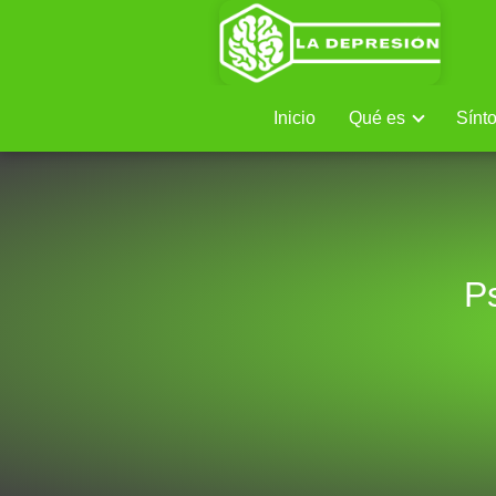
Inicio
Qué es
Sínt
P