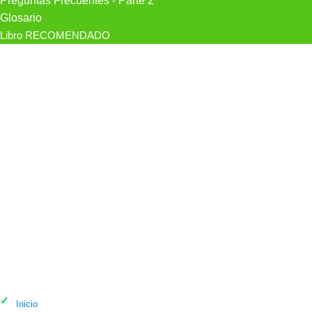
Preguntas Frecuentes - Parte 2
Glosario
Libro RECOMENDADO
Psicólogo Centro De Psicología | Ana
Piñar en Granada
Inicio