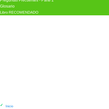
Preguntas Frecuentes - Parte 2
Glosario
Libro RECOMENDADO
Psicólogo Sara Almeda - Psicologia en
Girona
Inicio