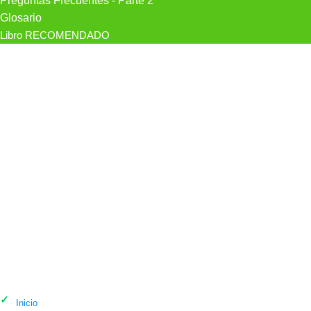
Preguntas Frecuentes - Parte 2
Glosario
Libro RECOMENDADO
Psicólogo Psicologia Íntima, Dolors
Reig, Girona en Girona
Inicio