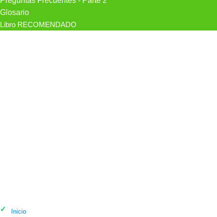
Preguntas Frecuentes - Parte 2
Glosario
Libro RECOMENDADO
Psicólogo Paula Llorens Psicologia en
Girona
Inicio