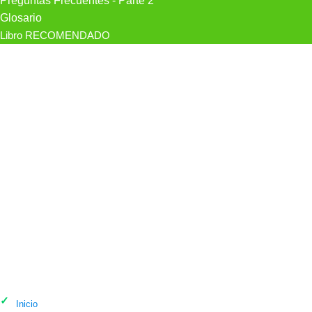
Preguntas Frecuentes - Parte 2
Glosario
Libro RECOMENDADO
Psicólogo Ohana Salut Integrativa en
Girona
Inicio