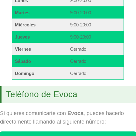
Lunes
9:00-20:00
Martes
9:00-20:00
Miércoles
9:00-20:00
Jueves
9:00-20:00
Viernes
Cerrado
Sábado
Cerrado
Domingo
Cerrado
Teléfono de Evoca
Si quieres comunicarte con
Evoca
, puedes hacerlo
directamente llamando al siguiente número: