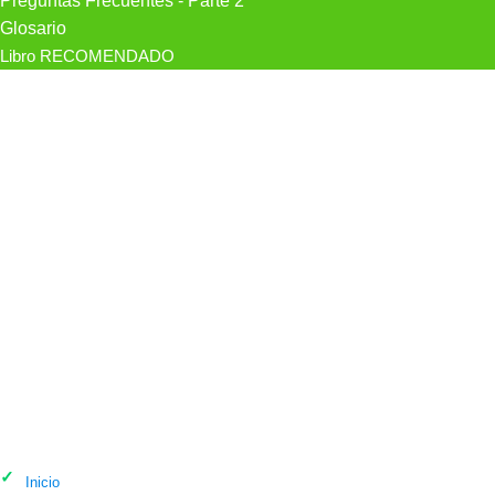
Preguntas Frecuentes - Parte 2
Glosario
Libro RECOMENDADO
Psicólogo Psicólogos Madrid
/Margarita García Marqués / Centro
Hara en Madrid
Inicio